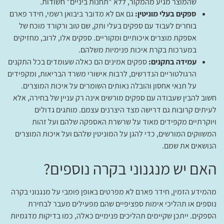
שהמוצר מגיע מהמקור, ללא "תחנות ביניים" חשודות.
ספקים בעלי מוניטין:
גם אם לא מדובר ביבואן רשמי, חידר פארם
בוחרים לעבוד עם ספקים בעלי ותק, שם טוב ורקורד מוכח של
אספקת מוצרים איכותיים ומקוריים. ספקים אלו, לרוב, מחזיקים
במערכות בקרת איכות פנימיות משלהם.
עמידה בתקנים:
ספקים אמינים הם כאלה שעומדים בכל התקנים
הרגולטוריים הנדרשים, לרבות אישורי משרד הבריאות, ומקפידים
על תנאי אחסון והובלה נאותים השומרים על איכות המוצרים.
חשוב להבין שעבודה עם ספקים מורשים אינה רק עניין של בחירה, אלא
לעיתים קרובות גם דרישה מצד היצרנים עצמם. מותגים גדולים
ויוקרתיים מקפידים מאוד על שרשרת האספקה שלהם ועל זהות
המשווקים המורשים, כדי להגן על המוניטין שלהם ועל איכות המוצרים
הנושאים את שמם.
האם יש מנגנוני בקרה נוספים?
מהמידע הזמין, חידר פארם לא מפרטים באופן פומבי על מנגנוני בקרה
נוספים או תהליכי אימות ספציפיים שהם מפעילים מעבר לבחירת
הספקים. ייתכן שקיימים תהליכים פנימיים כאלה, כמו בדיקות מדגמיות