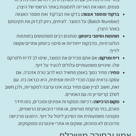
פגמים. השוו את האריזה לתמונות באתר הרשמי של היצרן.
ברקוד ומספר אצווה:
בדקו את הברקוד ואת מספר האצווה
(Batch Number) על המוצר. לעיתים, ניתן לבדוק את תקינותם
באתר היצרן.
חותמות וסימני ביטחון:
מותגים רבים משתמשים בחותמות
הולוגרפיות, מדבקות ייחודיות או סימני ביטחון אחרים שקשה
לזייף.
ריח ומרקם:
אם אתם מכירים את המוצר, שימו לב לריח ולמרקם
שלו. שינויים משמעותיים עלולים להעיד על זיוף.
מחיר:
מחיר נמוך באופן מחשיד הוא לרוב נורת אזהרה. אם
עסקה נראית טובה מכדי להיות אמיתית, היא כנראה כזו. עם
זאת, חשוב לציין שגם מחיר גבוה אינו ערובה למקוריות, ולכן חשוב
לשלב קריטריון זה עם האחרים.
מקום הרכישה:
רכישה ממקורות אמינים ומוכרים, כמו חידר
פארם, בתי מרקחת מורשים, או אתרי היבואנים הרשמיים,
מקטינה משמעותית את הסיכון ליפול על זיוף. הימנעו מרכישה
מדוכנים לא מזוהים, שווקים או אתרי אינטרנט מפוקפקים.
אמון ובחירה מושכלת