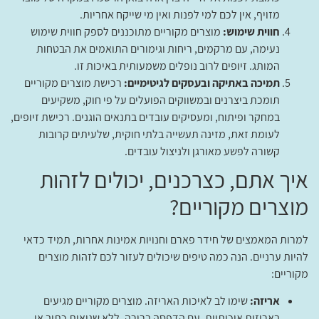
מזויף, אין לכם למי לפנות ואין מי שייקח אחריות.
חווית שימוש:
מוצרים מקוריים מתוכננים לספק חווית שימוש
נעימה, עם מרקמים, ריחות וגימורים התואמים את הבטחות
המותג. זיופים לרוב נופלים משמעותית באיכות זו.
תמיכה באתיקה ובעסקים לגיטימיים:
רכישת מוצרים מקוריים
תומכת ביצרנים ובמשווקים הפועלים על פי חוק, משקיעים
במחקר ופיתוח, ומעסיקים עובדים בתנאים הוגנים. רכישת זיופים,
לעומת זאת, מזינה תעשייה בלתי חוקית, שלעיתים קרובות
קשורה לפשע מאורגן ולניצול עובדים.
איך אתם, כצרכנים, יכולים לזהות
מוצרים מקוריים?
למרות המאמצים של חידר פארם וחנויות אמינות אחרות, תמיד כדאי
להיות ערניים. הנה כמה טיפים שיכולים לעזור לכם לזהות מוצרים
מקוריים:
אריזה:
שימו לב לאיכות האריזה. מוצרים מקוריים מגיעים
באריזות איכותיות, עם הדפסה ברורה, ללא שגיאות כתיב או