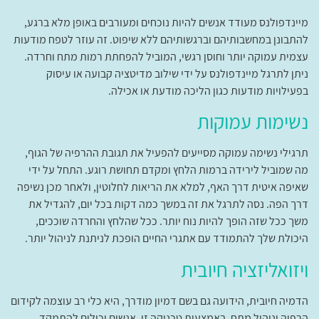
מיינדפולנס מעודד אנשים להיות נוכחים ומעורבים באופן מלא ברגע,
להתבונן במחשבותיהם וברגשותיהם ללא שיפוט. זה עוזר לטפח מודעות
עצמית עמוקה יותר וחוסן רגשי, המוביל להפחתת רמות מתח וחרדה.
ניתן לתרגל מיינדפולנס על ידי שילוב מדיטציה קבועה או עיסוק
בפעילויות מודעות כגון הליכה מודעת או אכילה.
נשימות עמוקות
תרגילי נשימה עמוקה מסייעים להפעיל את תגובת ההרפיה של הגוף,
מה שמוביל לירידה ברמות הלחץ ומקדם תחושת רוגע. התחל על ידי
שאיפה איטית דרך האף, למלא את הריאות לחלוטין, ולאחר מכן נשיפה
דרך הפה. נסה לתרגל את זה במשך כמה דקות בכל יום, להגדיל את
משך ככל שזה הופך להיות נוח יותר. ככל שהלחץ והחרדה שוככים,
היכולת שלך להתמודד עם אתגרי החיים הופכת לניתנת לניהול יותר.
ויזואליזציה חיובית
הדמיה חיובית, הידועה גם בשם דמיון מודרך, היא כלי רב עוצמה לקידום
הרפיה וניהול מתח. באמצעות טכניקה זו, אנשים יכולים להתמקד