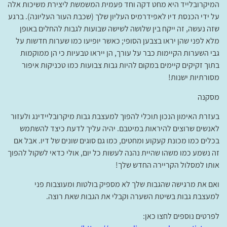
המיקרובלייד היא מחט דקה וחד פעמית המשמשת ליצירת משיכות אלה
על ידי הכנסת דיו לאפידרמיס העליון שלך (שכבת העור העליונה). ברגע
שזה נעשה, זה ייקח בין שלושה לשישה שבועות לגבות להחלים באופן
מלא לפני שהן יראו בצבען הסופי; כאשר יופיעו כמו שערות חדשות על
גבי השערות הקיימות כבר על עורך, הן ייראו טבעיות כי הן ממוקמות
בתוך זקיקים קיימים במקום להיות גבות צבועות כמו טכניקות איפור
מסורתיות ישנות!
מסקנה
בעזרת האימון הנכון תוכלי להפוך למעצבת גבות מיקרובליידינג ולעזור
לאנשים שרוצים להיראות במיטבם. יהיה עליך לדעת כיצד להשתמש
בכלים כמו מכונת קעקוע ומחטים, כמו גם סוגים שונים של דיו. אבל אם
זה נשמע כמו משהו שהיית נהנה לעשות כל יום, אולי כדאי לשקול להפוך
אותו למסלול הקריירה החדש שלך!
ואם את מרגישה שהגבות שלך לא מספיק בולטות ומעוצבות פני
למעצבת גבות בשיטת השערה וקבלי את הגבות שאת רוצה.
לפרטים נוספים לחצו כאן: